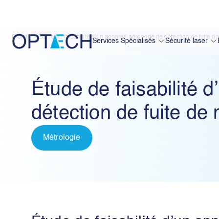
Projets
Étude de faisabilité d’un appareil aéroporté de détection de fuite 
Optech
Services Spécialisés
Sécurité laser
Étude de faisabilité d
détection de fuite de
Métrologie