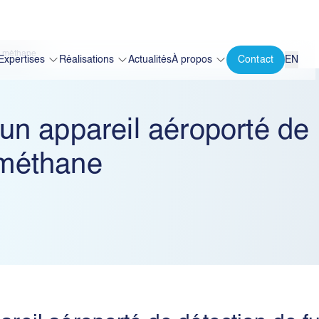
de méthane
Expertises
Réalisations
Actualités
À propos
Contact
EN
’un appareil aéroporté de
 méthane